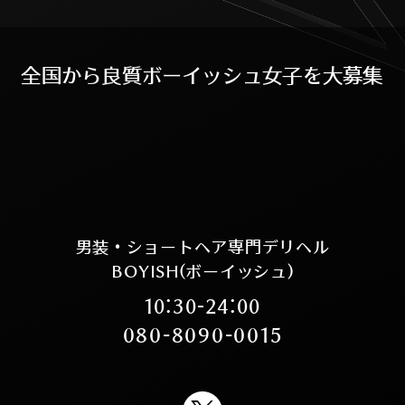
全
国
か
ら
良
質
ボ
ー
イ
ッ
シ
ュ
女
子
を
大
募
集
男装・ショートヘア専門デリヘル
BOYISH(ボーイッシュ)
10:30-24:00
080-8090-0015
X