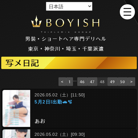
男装・ショートヘア専門デリヘル
東京・神奈川・埼玉・千葉派遣
写メ日記
…
<
1
46
47
48
49
50
>
2026.05.02（土）[11:50]
5月2日❕出勤🚗🫧
あお
2026.05.02（土）[09:30]