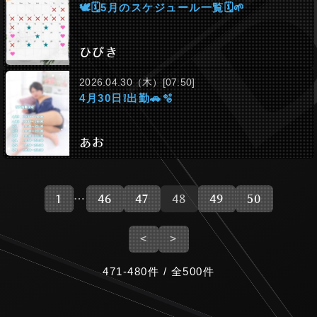
🕊‬🗓5月のスケジュール一覧🗓🌱
ひびき
2026.04.30（木）[07:50]
4月30日❕出勤🚗🫧
あお
1
…
46
47
48
49
50
<
>
471-480件 / 全500件