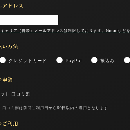
ルアドレス
キャリア（携帯）メールアドレスは制限しております。Gmailなど
払い方法
オ
くれは
) W.90 H.90
T.162 B.88 W.75 H.95
クレジットカード
PayPal
振込み
の申請
ット 口コミ割
 口コミ割は前回ご利用日から60日以内の適用となります
のご利用