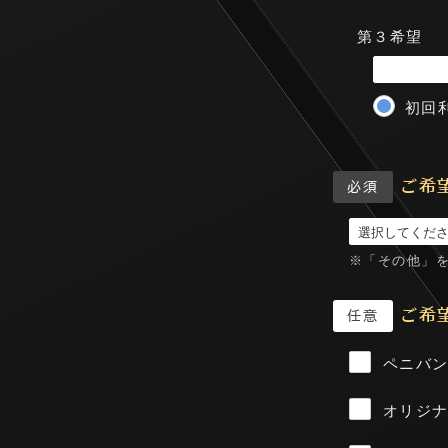
第３希望
初回
ご希
必須
※「その他」
ご希
任意
ペニバ
オリジ