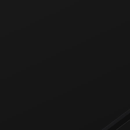
レオ
7.15入店