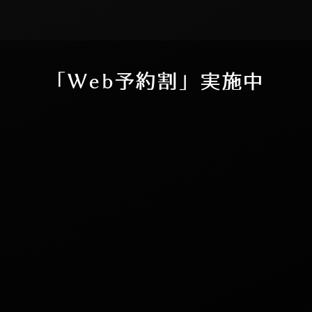
「
W
e
b
予
約
割
」
実
施
中