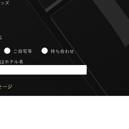
グッズ
レ
先
ご自宅等
待ち合わせ
はホテル名
セージ