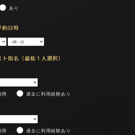
あり
予約日時
レイ
しおん
7.8入店
5.13入店
スト指名（最低１人選択）
利用
過去に利用経験あり
利用
過去に利用経験あり