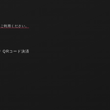
をご利用ください。
ほの
あお
T.160 B.84(C) W.65 H.83
T.155 B.75 W.6
QRコード決済