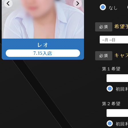
なし
希望
必須
よつば
6.26入店
キャ
必須
第１希望
初回
第２希望
初回