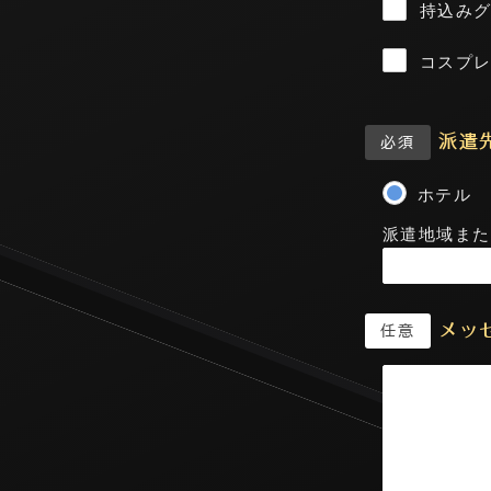
持込み
コスプ
派遣
必須
ホテル
派遣地域また
メッ
任意