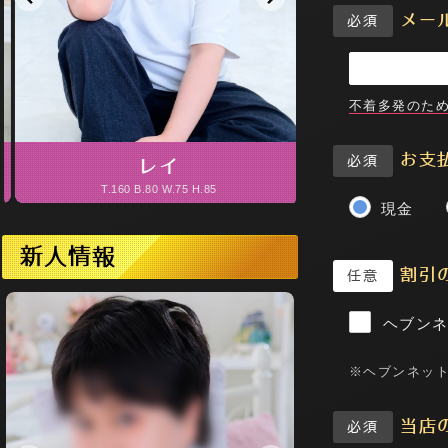
メー
必須
不着多発のため
お支
必須
レイ
レ
T.160 B.80 W.75 H.85
T.160 B.100(F
現金
新人情報
割引
任意
ヘブンネ
※ヘブンネット
当店
必須