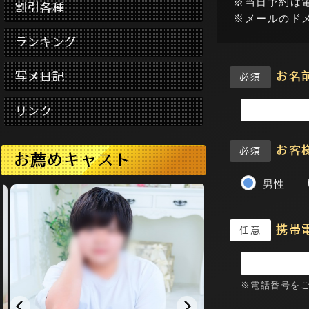
※当日予約は
割引各種
※メールのドメイ
ランキング
写メ日記
お名
必須
リンク
お客
必須
お薦めキャスト
男性
携帯
任意
※電話番号を