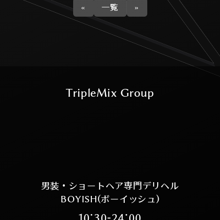
«
一覧
»
T
r
i
p
l
e
M
i
x
G
r
o
u
p
男装・ショートヘア専門デリヘル
BOYISH(ボーイッシュ)
10:30-24:00