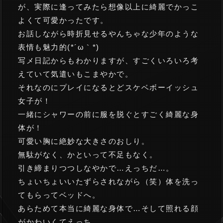
が、実際に逢ってみたら想像以上に綺麗でかっこ
よくて可愛かったです。
お話しながら時折見せるやんちゃな少年のような
表情も魅力的(*´ω｀*)
写メ日記からもわかりますが、すごくいろいろ考
えていて気遣いもこまやかで。
それなのにプレイになるとどスケベボーイッシュ
女子が！
一緒にシャワーの前に服を脱ぐとすごく綺麗な身
体が！
可愛い胸に絶妙な大きさのおしり。
無駄がなく、かといって不足もなく。
引き締まりつつしなやかで…えっちだ…。
ちょいちょいいたずらされながら（笑）体を洗っ
てもらってベッドへ。
あらためて本当に綺麗な身体で…そして照れる顔
がかわいくてえっち…。