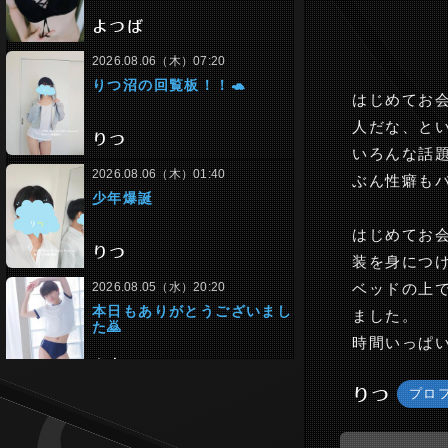
はじめてお
人だな、と
いろんな話
ぶん性癖も
はじめてお
装を身につ
ベッドの上
ました。
時間いっぱ
りつ
プロ