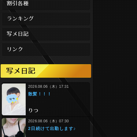
割引各種
ランキング
写メ日記
リンク
写メ日記