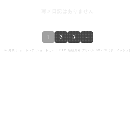
写メ日記はありません
1
2
3
»
©
男装 ショートヘア ショートカット FTM 新宿風俗 デリヘル BOYISH(ボーイッシュ)