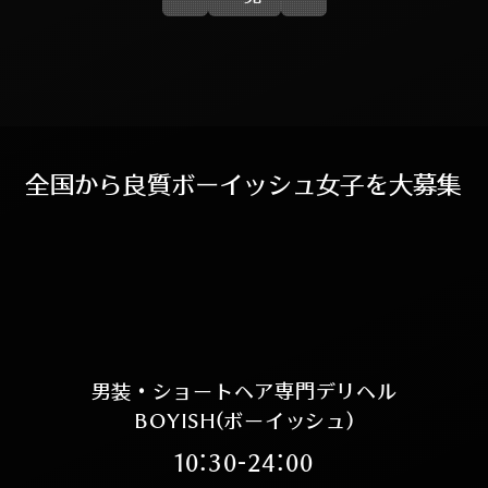
全
国
か
ら
良
質
ボ
ー
イ
ッ
シ
ュ
女
子
を
大
募
集
男装・ショートヘア専門デリヘル
BOYISH(ボーイッシュ)
10:30-24:00