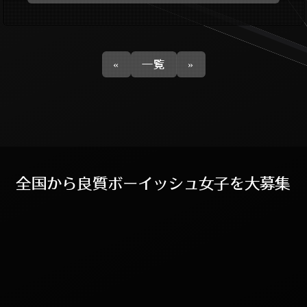
«
一覧
»
全
国
か
ら
良
質
ボ
ー
イ
ッ
シ
ュ
女
子
を
大
募
集