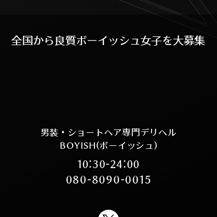
全
国
か
ら
良
質
ボ
ー
イ
ッ
シ
ュ
女
子
を
大
募
集
男装・ショートヘア専門デリヘル
BOYISH(ボーイッシュ)
10:30-24:00
080-8090-0015
X