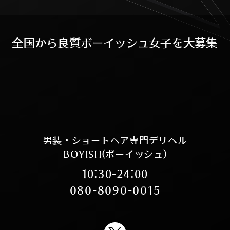
全
国
か
ら
良
質
ボ
ー
イ
ッ
シ
ュ
女
子
を
大
募
集
男装・ショートヘア専門デリヘル
BOYISH(ボーイッシュ)
10:30-24:00
080-8090-0015
X