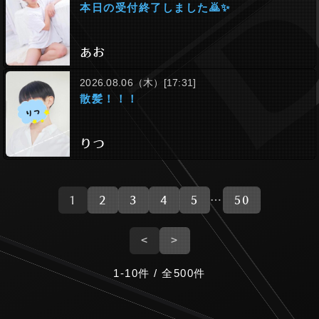
本日の受付終了しました🙇✨
あお
2026.08.06（木）[17:31]
散髪！！！
りつ
1
2
3
4
5
…
50
<
>
1-10件 / 全500件