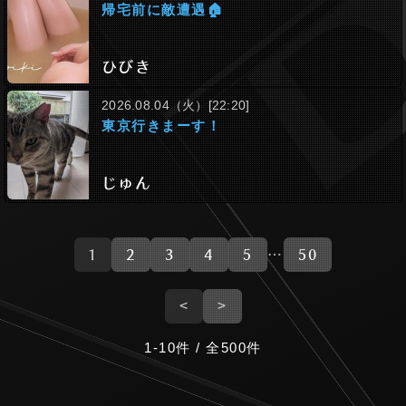
帰宅前に敵遭遇🏠
ひびき
2026.08.04（火）[22:20]
東京行きまーす！
じゅん
1
2
3
4
5
…
50
<
>
1-10件 / 全500件