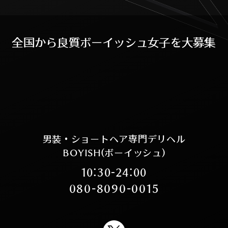
全
国
か
ら
良
質
ボ
ー
イ
ッ
シ
ュ
女
子
を
大
募
集
男装・ショートヘア専門デリヘル
BOYISH(ボーイッシュ)
10:30-24:00
080-8090-0015
X